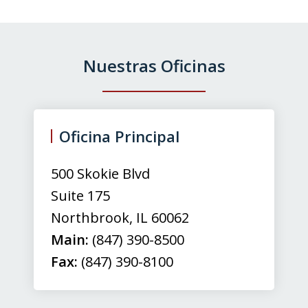
Nuestras Oficinas
slide
1
of
Oficina Principal
3
500 Skokie Blvd
Suite 175
Northbrook
,
IL
60062
Main:
(847) 390-8500
Fax:
(847) 390-8100