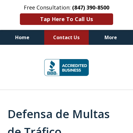
Free Consultation:
(847) 390-8500
Tap Here To Call Us
Home
Contact Us
More
Abogados de Defensa de DUI,
slide
Defensa Criminal y Reinstalación de
1
Licencia de Conducir en Illinois
of
7
Defensa de Multas
de Tráfico